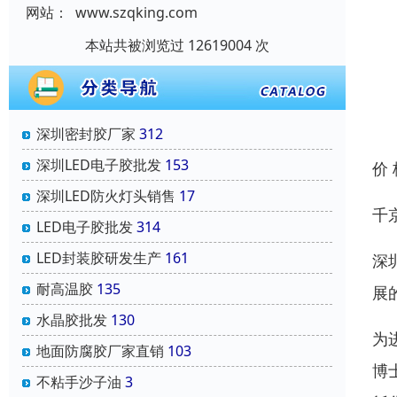
网站：
www.szqking.com
本站共被浏览过 12619004 次
深圳密封胶厂家
312
深圳LED电子胶批发
153
价
深圳LED防火灯头销售
17
千
LED电子胶批发
314
LED封装胶研发生产
161
深
耐高温胶
135
展
水晶胶批发
130
为
地面防腐胶厂家直销
103
博
不粘手沙子油
3