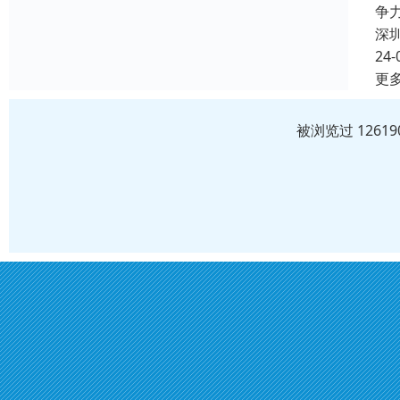
争
深
24-
更
被浏览过 1261