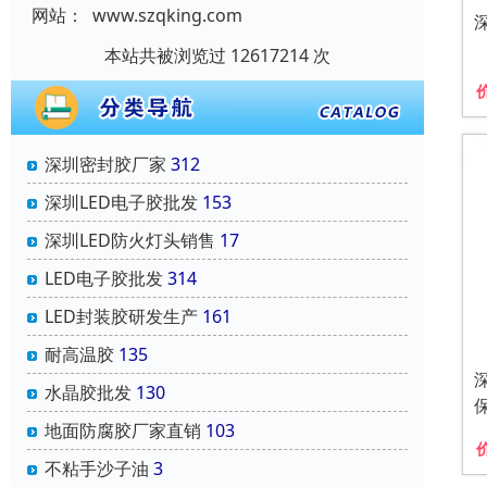
网站：
www.szqking.com
本站共被浏览过 12617214 次
深圳密封胶厂家
312
深圳LED电子胶批发
153
深圳LED防火灯头销售
17
LED电子胶批发
314
LED封装胶研发生产
161
耐高温胶
135
水晶胶批发
130
地面防腐胶厂家直销
103
不粘手沙子油
3