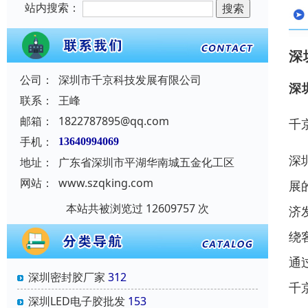
站内搜索：
深
公司：
深圳市千京科技发展有限公司
深
联系：
王峰
邮箱：
1822787895@qq.com
千
手机：
13640994069
深
地址：
广东省深圳市平湖华南城五金化工区
网站：
www.szqking.com
展
本站共被浏览过 12609757 次
济
绕
通
深圳密封胶厂家
312
千
深圳LED电子胶批发
153