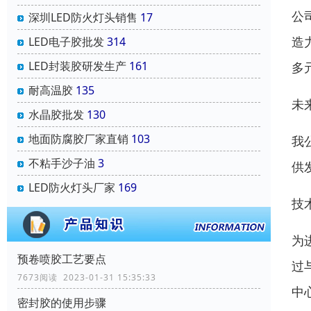
公
深圳LED防火灯头销售
17
LED电子胶批发
314
造
LED封装胶研发生产
161
多
耐高温胶
135
未
水晶胶批发
130
地面防腐胶厂家直销
103
我
不粘手沙子油
3
供
LED防火灯头厂家
169
技
为
预卷喷胶工艺要点
过
7673阅读 2023-01-31 15:35:33
中
密封胶的使用步骤