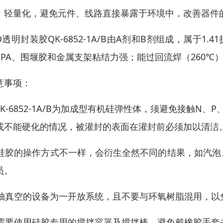
、轻量化，避免元件、线路直接暴露于环境中，改善器件
ED透明封装胶QK-6852-1A/B由A剂和B剂组成，属于
PPA、围堰胶和金属支架粘结力强；能过回流焊（260℃
意事项：
.QK-6852-1A/B为加成型有机硅弹性体，须避免接触
或不能硬化的情况，被灌封的表面在灌封前必须加以清洁
. 硅胶的操作方式不一样，会衍生全然不同的结果，如汽
员。
. 抽真空的设备为一开放系统，且不要与环氧树脂混用，
. 需要使用硅胶专用的搅拌容器及搅拌棒，避免戴橡胶手套