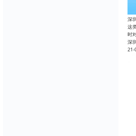
深
这
时
深
21-