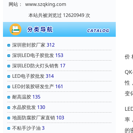
网站：
www.szqking.com
本站共被浏览过 12620949 次
深圳密封胶厂家
312
深圳LED电子胶批发
153
价
深圳LED防火灯头销售
17
Q
LED电子胶批发
314
性
LED封装胶研发生产
161
变
耐高温胶
135
水晶胶批发
130
L
地面防腐胶厂家直销
103
率
不粘手沙子油
3
的