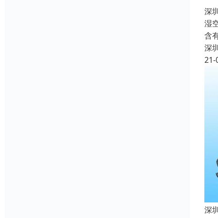
深
湿
含
深
21-
深