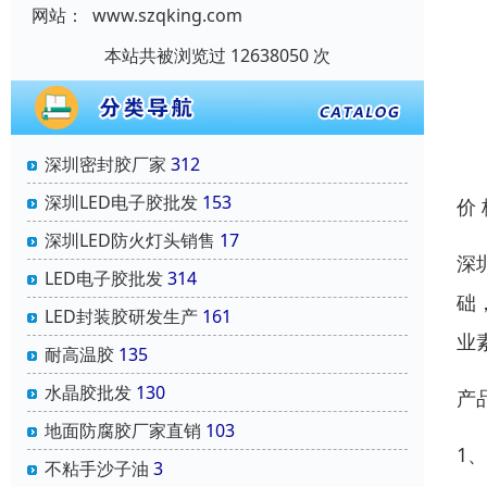
网站：
www.szqking.com
本站共被浏览过 12638050 次
深圳密封胶厂家
312
深圳LED电子胶批发
153
价
深圳LED防火灯头销售
17
深
LED电子胶批发
314
础
LED封装胶研发生产
161
业
耐高温胶
135
水晶胶批发
130
产
地面防腐胶厂家直销
103
1
不粘手沙子油
3