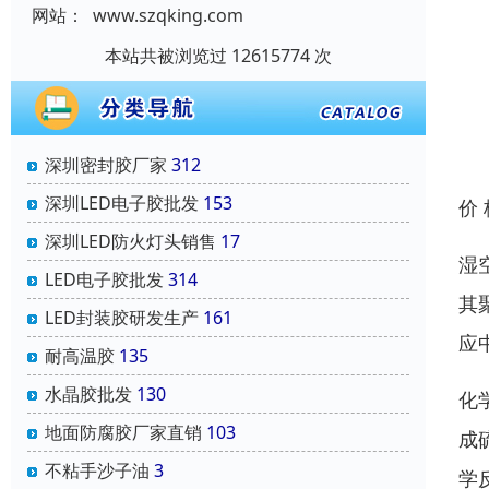
网站：
www.szqking.com
本站共被浏览过 12615774 次
深圳密封胶厂家
312
深圳LED电子胶批发
153
价
深圳LED防火灯头销售
17
湿
LED电子胶批发
314
其
LED封装胶研发生产
161
应
耐高温胶
135
水晶胶批发
130
化
地面防腐胶厂家直销
103
成
不粘手沙子油
3
学